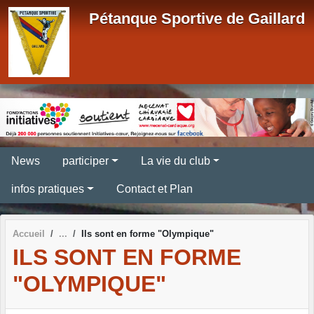
Panneau de gestion des cookies
Pétanque Sportive de Gaillard
News
participer
La vie du club
infos pratiques
Contact et Plan
Accueil
Ils sont en forme "Olympique"
ILS SONT EN FORME
"OLYMPIQUE"