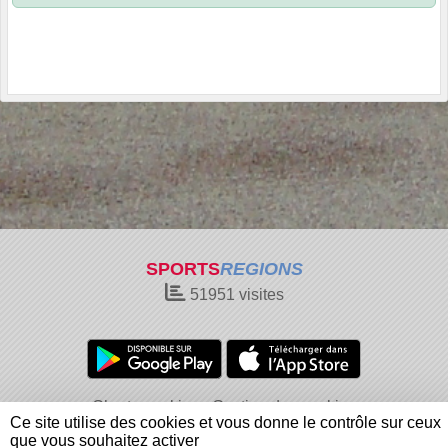
SPORTS
REGIONS
51951
visites
Charte cookies
Gestion des cookies
Ce site utilise des cookies et vous donne le contrôle sur ceux
Informations légales
Signaler un contenu inapproprié
que vous souhaitez activer