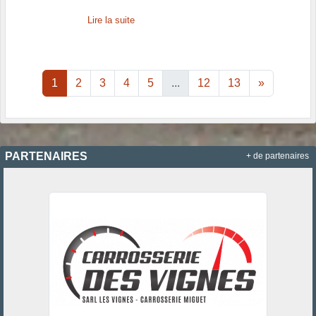
Lire la suite
1
2
3
4
5
...
12
13
»
PARTENAIRES
+ de partenaires