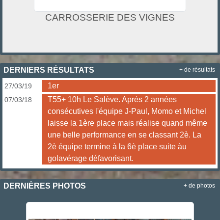
CARROSSERIE DES VIGNES
DERNIERS RÉSULTATS
+ de résultats
1er
27/03/19
T55+ 10h Le Salève. Aprés 2 années
07/03/18
consécutives l'équipe J-Paul, Momo et Michel
laisse la 1ère place mais réalise quand même
une belle performance en se classant 2è. La
2è équipe termine à la 6è place suite àu
golavérage défavorisant.
DERNIÈRES PHOTOS
+ de photos