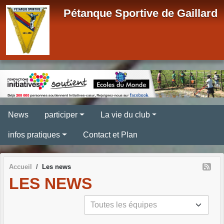
Panneau de gestion des cookies
Pétanque Sportive de Gaillard
News
participer
La vie du club
infos pratiques
Contact et Plan
Accueil
Les news
LES NEWS