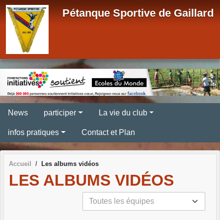
Panneau de gestion des cookies
Pétanque Sportive de Gaillard
News
participer
La vie du club
infos pratiques
Contact et Plan
Accueil
Les albums vidéos
LES ALBUMS VIDÉOS