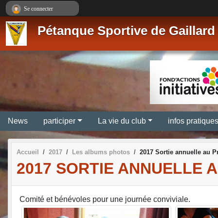
Panneau de gestion des cookies
Se connecter
Pétanque Sportive de Gaillard
News
participer
La vie du club
infos pratique
Accueil
2017
Les albums photos
2017 Sortie annuelle au P
2017 SORTIE ANNUELLE A
Comité et bénévoles pour une journée conviviale.