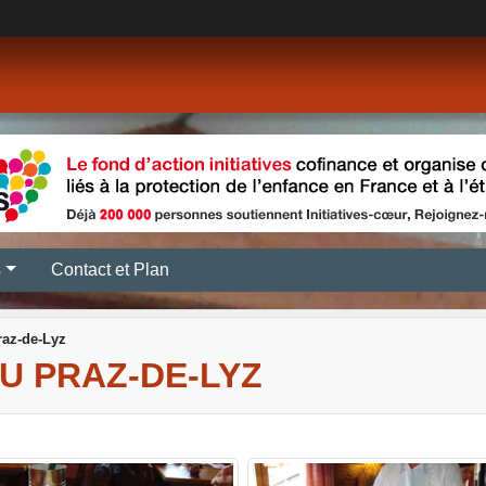
s
Contact et Plan
raz-de-Lyz
U PRAZ-DE-LYZ