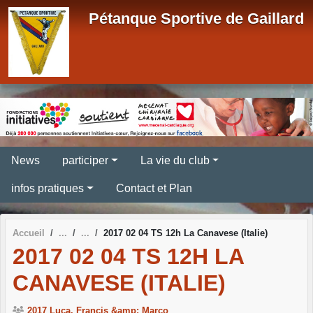
Panneau de gestion des cookies
Pétanque Sportive de Gaillard
News
participer
La vie du club
infos pratiques
Contact et Plan
Accueil
2017 02 04 TS 12h La Canavese (Italie)
2017 02 04 TS 12H LA
CANAVESE (ITALIE)
2017 Luca, Francis &amp; Marco