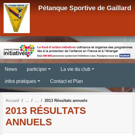
Panneau de gestion des cookies
Pétanque Sportive de Gaillard
News
participer
La vie du club
infos pratiques
Contact et Plan
Accueil
2013 Résultats annuels
2013 RÉSULTATS
ANNUELS