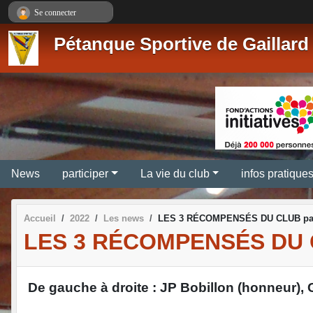
Panneau de gestion des cookies
Se connecter
Pétanque Sportive de Gaillard
News
participer
La vie du club
infos pratique
Accueil
2022
Les news
LES 3 RÉCOMPENSÉS DU CLUB par
LES 3 RÉCOMPENSÉS DU 
De gauche à droite : JP Bobillon (honneur), 