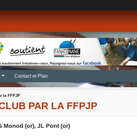
s
Contact et Plan
 la FFPJP
CLUB PAR LA FFPJP
G Monod (or), JL Pont (or)