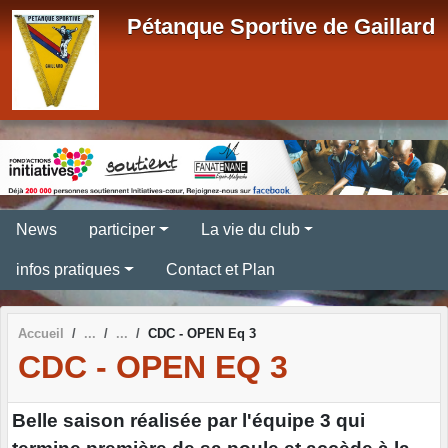
Panneau de gestion des cookies
Pétanque Sportive de Gaillard
News
participer
La vie du club
infos pratiques
Contact et Plan
Accueil
CDC - OPEN Eq 3
CDC - OPEN EQ 3
Belle saison réalisée par l'équipe 3 qui