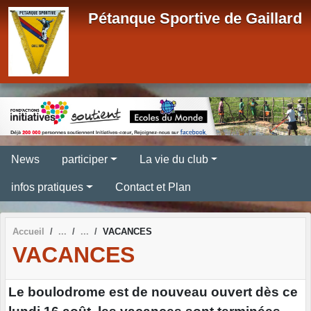
Panneau de gestion des cookies
Pétanque Sportive de Gaillard
News
participer
La vie du club
infos pratiques
Contact et Plan
Accueil
VACANCES
VACANCES
Le boulodrome est de nouveau ouvert dès ce