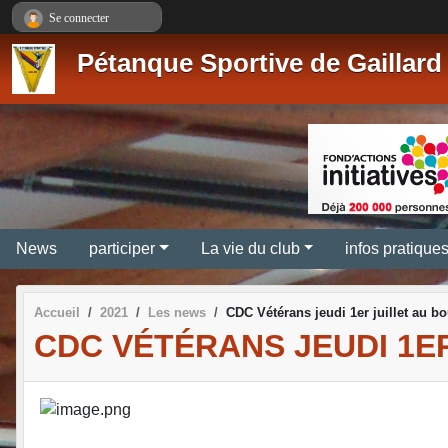
Panneau de gestion des cookies
Se connecter
Pétanque Sportive de Gaillard
News
participer
La vie du club
infos pratique
Accueil
2021
Les news
CDC Vétérans jeudi 1er juillet au b
CDC VÉTÉRANS JEUDI 1E