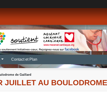
s
Contact et Plan
oulodrome de Gaillard
R JUILLET AU BOULODROME