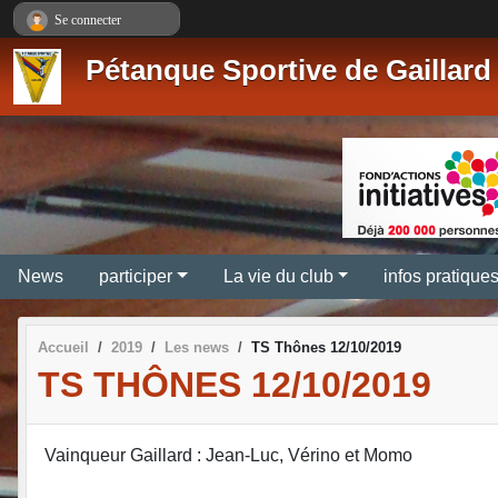
Panneau de gestion des cookies
Se connecter
Pétanque Sportive de Gaillard
News
participer
La vie du club
infos pratique
Accueil
2019
Les news
TS Thônes 12/10/2019
TS THÔNES 12/10/2019
Vainqueur Gaillard : Jean-Luc, Vérino et Momo