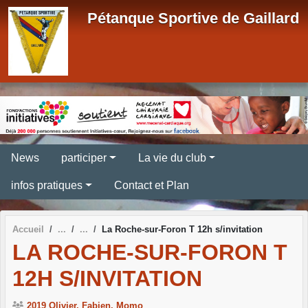
Panneau de gestion des cookies
Pétanque Sportive de Gaillard
News
participer
La vie du club
infos pratiques
Contact et Plan
Accueil
La Roche-sur-Foron T 12h s/invitation
LA ROCHE-SUR-FORON T
12H S/INVITATION
2019 Olivier, Fabien, Momo