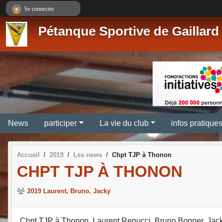
Panneau de gestion des cookies
Se connecter
Pétanque Sportive de Gaillard
News
participer
La vie du club
infos pratique
Accueil
2019
Les news
Chpt TJP à Thonon
CHPT TJP À THONON
2019 Laurent, Bruno, Jacky
Chpt TJP à Thonon, Laurent Renucci, Bruno Bonner, Jack