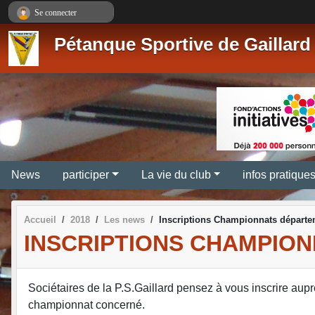
Panneau de gestion des cookies
Se connecter
Pétanque Sportive de Gaillard
News
participer
La vie du club
infos pratique
Accueil
2018
Les news
Inscriptions Championnats départ
INSCRIPTIONS CHAMPIO
Sociétaires de la P.S.Gaillard pensez à vous inscrire aup
championnat concerné.