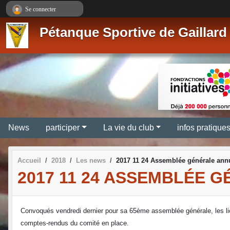
Panneau de gestion des cookies
Se connecter
Pétanque Sportive de Gaillard
News
participer
La vie du club
infos pratique
Accueil
2018
Les news
2017 11 24 Assemblée générale ann
2017 11 24 ASSEMBLÉE 
Convoqués vendredi dernier pour sa 65ème assemblée générale, les li
comptes-rendus du comité en place.