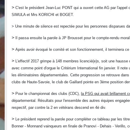
>
C'est le président Jean-Luc PONT qui a ouvert cette AG par l'appe
SIMULA et Mrs KORICHI et BOGET.
> Une minute de silence est repectée pour les personnes disparues da
>
Il passa ensuite la parole à JP Brousset pour le compte-rendu moral
>
Après avoir évoqué le comité et son fonctionnement, il terminera ce c
>
L'effectif 2017 grimpe à 148 membres licencié(e)s, soit une hauss
avec comme point d'orgue le Critérium International fin janvier. Il no
les éliminatoires départementales. Cette progression se retrouve dans 
clubs de Haute-Savoie, le club de Gaillard pointe en 3ème position de
>
Pour le championnat des clubs (CDC),
la PSG qui avait brillament 
départemental. Résultats pour l'ensemble des autres équipes engagées 
respectif, par contre la 2 en vétérans descend en 4è div.
>
Le président reprend la parole pour compléter ce tableau par les ti
Bonner - Monnand vainqueurs en finale de Pranovi - Dehais - Verillo,