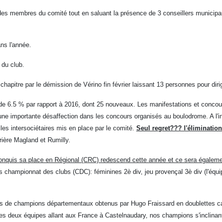
l des membres du comité tout en saluant la présence de 3 conseillers munici
ns l'année.
 du club.
hapitre par le démission de Vérino fin février laissant 13 personnes pour dirig
e de 6.5 % par rapport à 2016, dont 25 nouveaux. Les manifestations et con
te une importante désaffection dans les concours organisés au boulodrome. A l'
les intersociétaires mis en place par le comité.
Seul regret??? l'éliminatio
rrière Magland et Rumilly.
conquis sa place en Régional (CRC) redescend cette année et ce sera égalemen
championnat des clubs (CDC): féminines 2è div, jeu provençal 3è div (l'équip
tres de champions départementaux obtenus par Hugo Fraissard en doublettes cad
 ces deux équipes allant aux France à Castelnaudary, nos champions s'inclina