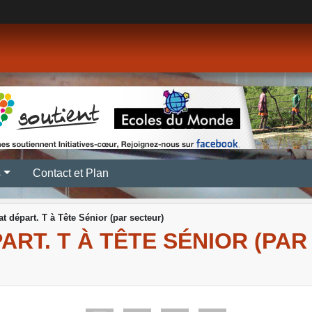
s
Contact et Plan
 départ. T à Tête Sénior (par secteur)
RT. T À TÊTE SÉNIOR (PAR