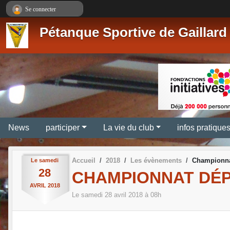
Panneau de gestion des cookies
Se connecter
Pétanque Sportive de Gaillard
News
participer
La vie du club
infos pratique
Accueil
2018
Les évènements
Championnat
Le
samedi
28
CHAMPIONNAT DÉPA
AVRIL
2018
Le
samedi
28
avril
2018
à 08h