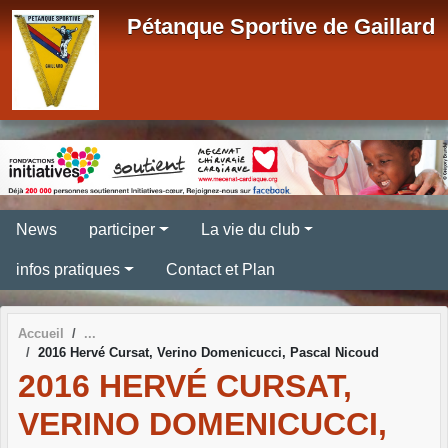
Panneau de gestion des cookies
Pétanque Sportive de Gaillard
News
participer
La vie du club
infos pratiques
Contact et Plan
Accueil
2016 Hervé Cursat, Verino Domenicucci, Pascal Nicoud
2016 HERVÉ CURSAT,
VERINO DOMENICUCCI,