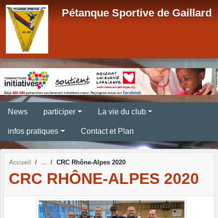
Panneau de gestion des cookies
Pétanque Sportive de Gaillard
News
participer
La vie du club
infos pratiques
Contact et Plan
Accueil
CRC Rhône-Alpes 2020
CRC RHÔNE-ALPES 2020