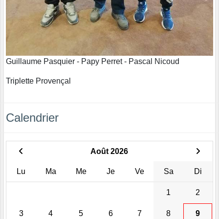
Guillaume Pasquier - Papy Perret - Pascal Nicoud
Triplette Provençal
Calendrier
Août 2026
Lu
Ma
Me
Je
Ve
Sa
Di
1
2
3
4
5
6
7
8
9