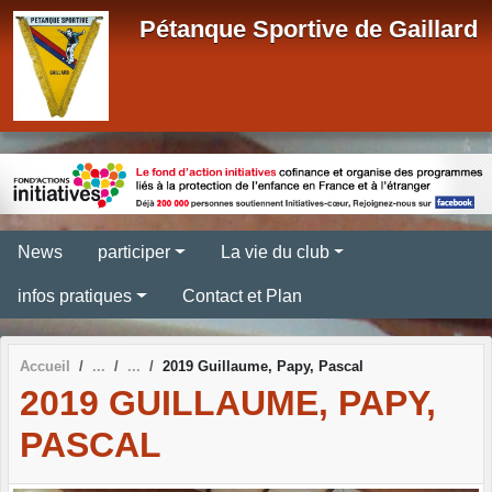
Panneau de gestion des cookies
Pétanque Sportive de Gaillard
News
participer
La vie du club
infos pratiques
Contact et Plan
Accueil
2019 Guillaume, Papy, Pascal
2019 GUILLAUME, PAPY,
PASCAL