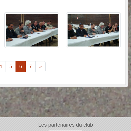
4
5
6
7
»
Les partenaires du club