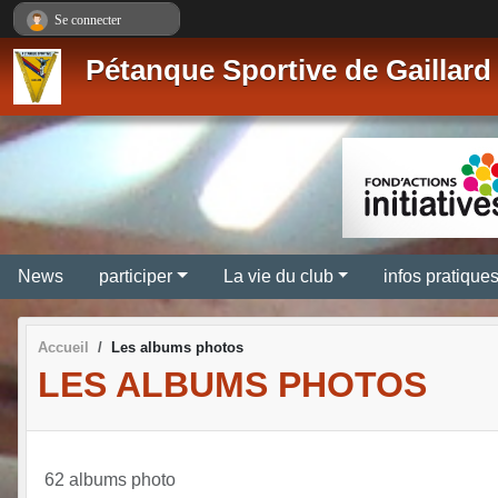
Panneau de gestion des cookies
Se connecter
Pétanque Sportive de Gaillard
News
participer
La vie du club
infos pratique
Accueil
Les albums photos
LES ALBUMS PHOTOS
62 albums photo