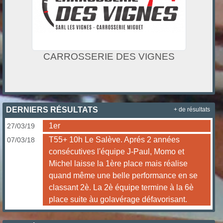
CARROSSERIE DES VIGNES
DERNIERS RÉSULTATS
+ de résultats
1er
27/03/19
T55+ 10h Le Salève. Aprés 2 années
07/03/18
consécutives l'équipe J-Paul, Momo et
Michel laisse la 1ère place mais réalise
quand même une belle performance en se
classant 2è. La 2è équipe termine à la 6è
place suite àu golavérage défavorisant.