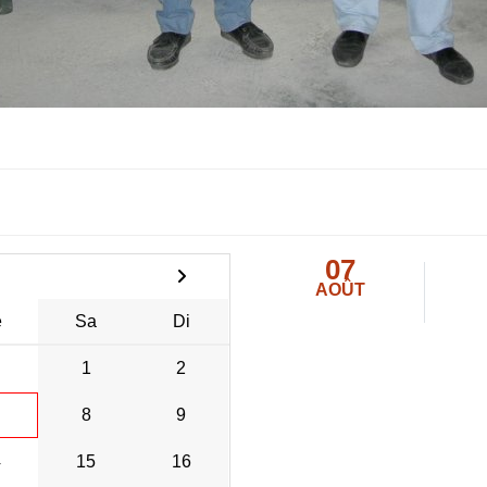
07
AOÛT
e
Sa
Di
1
2
8
9
4
15
16