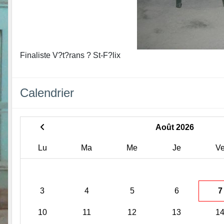
Finaliste V?t?rans ? St-F?lix
Calendrier
Août 2026
Lu
Ma
Me
Je
V
3
4
5
6
7
10
11
12
13
1