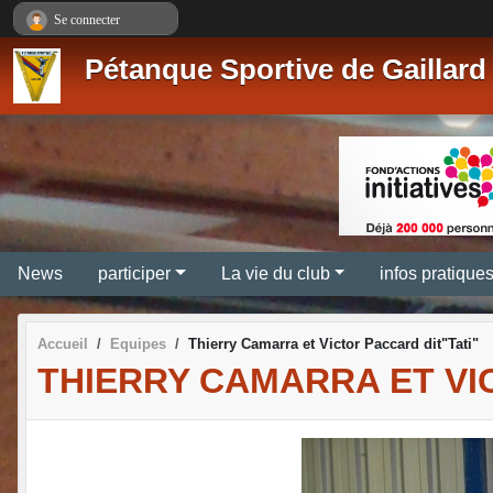
Panneau de gestion des cookies
Se connecter
Pétanque Sportive de Gaillard
News
participer
La vie du club
infos pratique
Accueil
Equipes
Thierry Camarra et Victor Paccard dit"Tati"
THIERRY CAMARRA ET VI