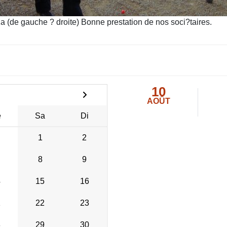
a (de gauche ? droite) Bonne prestation de nos soci?taires.
10
AOÛT
e
Sa
Di
1
2
8
9
4
15
16
1
22
23
8
29
30