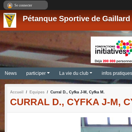
Panneau de gestion des cookies
Se connecter
Pétanque Sportive de Gaillard
News
participer
La vie du club
infos pratique
Accueil
Equipes
Curral D., Cyfka J-M, Cyfka M.
CURRAL D., CYFKA J-M, C