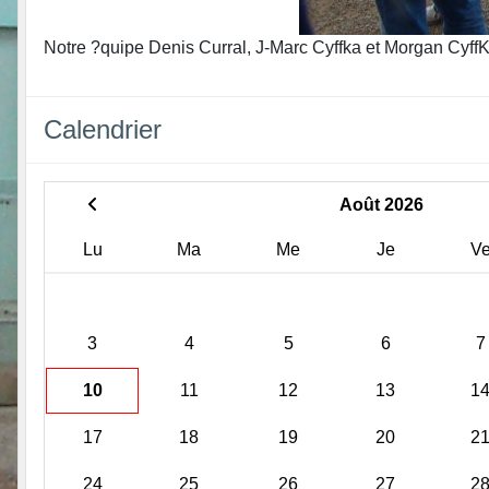
Notre ?quipe Denis Curral, J-Marc Cyffka et Morgan CyffK
Calendrier
Août 2026
Lu
Ma
Me
Je
V
3
4
5
6
7
10
11
12
13
1
17
18
19
20
2
24
25
26
27
2