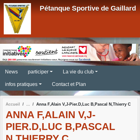
Panneau de gestion des cookies
Pétanque Sportive de Gaillard
News
participer
La vie du club
infos pratiques
Contact et Plan
Accueil
Anna F,Alain V,J-Pier.D,Luc B,Pascal N,Thierry C
ANNA F,ALAIN V,J-
PIER.D,LUC B,PASCAL
N,THIERRY C