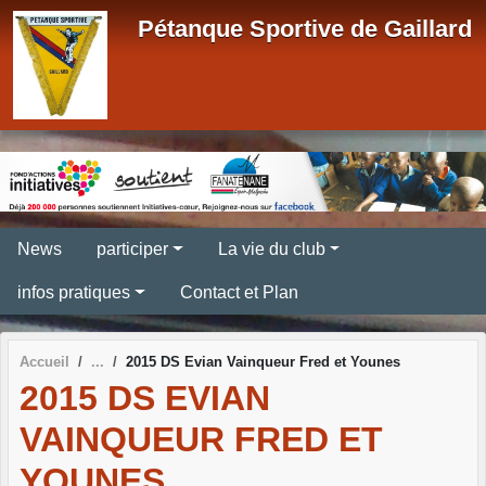
Panneau de gestion des cookies
Pétanque Sportive de Gaillard
News
participer
La vie du club
infos pratiques
Contact et Plan
Accueil
2015 DS Evian Vainqueur Fred et Younes
2015 DS EVIAN
VAINQUEUR FRED ET
YOUNES